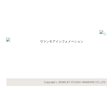
Copyright c JEWELRY STUDIO VANMORE CO.,LTD.